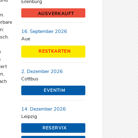
Eilenburg
AUSVERKAUFT
n.
erbare
n:
16. September 2026
sch.
Aue
e
RESTKARTEN
n
iert
2. Dezember 2026
n,
Cottbus
fach
EVENTIM
14. Dezember 2026
Leipzig
RESERVIX